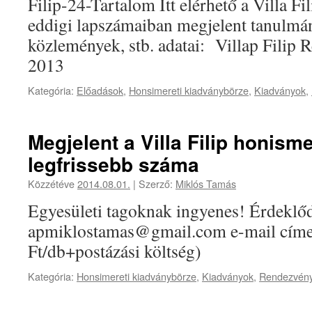
Filip-24-Tartalom Itt elérhető a Villa F
eddigi lapszámaiban megjelent tanulmán
közlemények, stb. adatai: Villap Filip
2013
Kategória:
Előadások
,
Honsimereti kiadványbörze
,
Kiadványok
,
Megjelent a Villa Filip honism
legfrissebb száma
Közzétéve
2014.08.01.
|
Szerző:
Miklós Tamás
Egyesületi tagoknak ingyenes! Érdeklő
apmiklostamas@gmail.com e-mail címe
Ft/db+postázási költség)
Kategória:
Honsimereti kiadványbörze
,
Kiadványok
,
Rendezvén