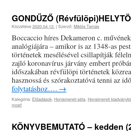
GONDŰZŐ (Révfülöpi)HELYTÖ
Közzétéve
2020.04.12.
|
Szerző:
Miklós Tamás
Boccaccio híres Dekameron c. művének 
analógiájára – amikor is az 1348-as pes
történetek mesélésével csillapítják féle
zajló koronavírus járvány embert próbá
időszakában révfülöpi történetek közre
hasznossá és szórakoztatóvá tenni az i
folytatáshoz….
→
Kategória:
Előadások
,
Honismereti séta
,
Honsimereti kiadványb
most!
KÖNYVBEMUTATÓ – kedden (201