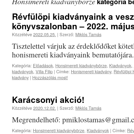
Honsimereti kiadványbörze
kategória b
Révfülöpi kiadványaink a ves
könyvszalonban – 2022. május
Közzétéve
2022.05.25.
|
Szerző:
Miklós Tamás
Tisztelettel várjuk az érdeklődőket kötet
honismereti kiadványaink bemutatójára.
Kategória:
Előadások
,
Honsimereti kiadványbörze
,
Kiadványok
,
kiadványok
,
Villa Filip
|
Címke:
Honismereti kiadvány
,
Révfülöpi 
kiadvány
|
Hozzászólás most!
Karácsonyi akció!
Közzétéve
2020.12.02.
|
Szerző:
Miklós Tamás
Megrendelhető: pmiklostamas@g
Kategória:
Honsimereti kiadványbörze
,
Kiadványok
|
Címke:
Rév