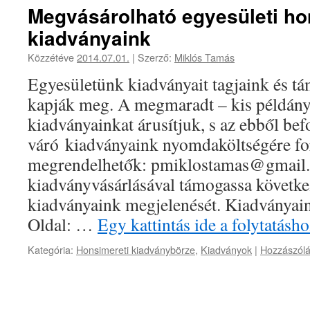
Megvásárolható egyesületi ho
kiadványaink
Közzétéve
2014.07.01.
|
Szerző:
Miklós Tamás
Egyesületünk kiadványait tagjaink és t
kapják meg. A megmaradt – kis példány
kiadványainkat árusítjuk, s az ebből bef
váró kiadványaink nyomdaköltségére fo
megrendelhetők: pmiklostamas@gmail.
kiadványvásárlásával támogassa követke
kiadványaink megjelenését. Kiadványain
Oldal: …
Egy kattintás ide a folytatás
Kategória:
Honsimereti kiadványbörze
,
Kiadványok
|
Hozzászólá