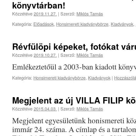
könyvtárban!
Közzétéve
2019.11.27.
|
Szerző:
Miklós Tamás
Kategória:
Előadások
,
Honsimereti kiadványbörze
,
Kiadványok
,
Révfülöpi képeket, fotókat vár
Közzétéve
2019.10.27.
|
Szerző:
Miklós Tamás
Emlékeztetőül a 2003-ban kiadott köny
Kategória:
Honsimereti kiadványbörze
,
Kiadványok
|
Hozzászólá
Megjelent az új VILLA FILIP kö
Közzétéve
2015.04.03.
|
Szerző:
Miklós Tamás
Megjelent egyesületünk honismereti kö
immár 24. száma. A címlap és a tartalom 