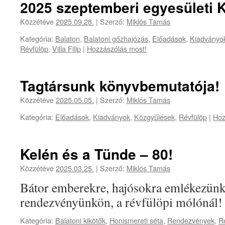
2025 szeptemberi egyesületi
Közzétéve
2025.09.28.
|
Szerző:
Miklós Tamás
Kategória:
Balaton
,
Balatoni gőzhajózás
,
Előadások
,
Kiadványo
Révfülöp
,
Villa Filip
|
Hozzászólás most!
Tagtársunk könyvbemutatója!
Közzétéve
2025.05.05.
|
Szerző:
Miklós Tamás
Kategória:
Előadások
,
Kiadványok
,
Közgyűlések
,
Révfülöp
|
Hoz
Kelén és a Tünde – 80!
Közzétéve
2025.03.25.
|
Szerző:
Miklós Tamás
Bátor emberekre, hajósokra emlékezünk
rendezvényünkön, a révfülöpi mólónál! 
Kategória:
Balatoni kikötők
,
Honismereti séta
,
Rendezvények
,
R