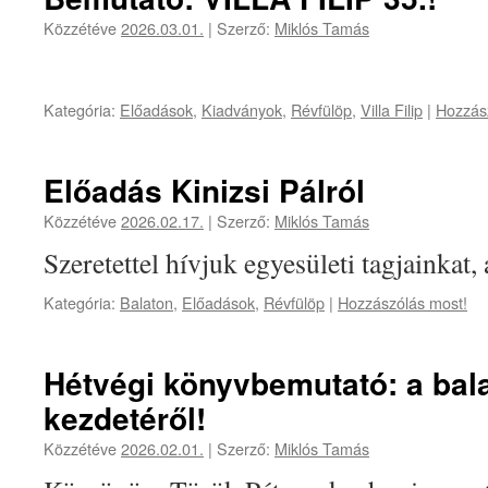
Közzétéve
2026.03.01.
|
Szerző:
Miklós Tamás
Kategória:
Előadások
,
Kiadványok
,
Révfülöp
,
Villa Filip
|
Hozzás
Előadás Kinizsi Pálról
Közzétéve
2026.02.17.
|
Szerző:
Miklós Tamás
Szeretettel hívjuk egyesületi tagjainkat,
Kategória:
Balaton
,
Előadások
,
Révfülöp
|
Hozzászólás most!
Hétvégi könyvbemutató: a bal
kezdetéről!
Közzétéve
2026.02.01.
|
Szerző:
Miklós Tamás