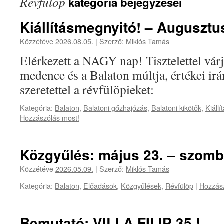
Révfülöp
kategória bejegyzései
Kiállításmegnyitó! – Augusztus
Közzétéve
2026.08.05.
|
Szerző:
Miklós Tamás
Elérkezett a NAGY nap! Tisztelettel vár
medence és a Balaton múltja, értékei ir
szeretettel a révfülöpieket:
Kategória:
Balaton
,
Balatoni gőzhajózás
,
Balatoni kikötők
,
Kiállí
Hozzászólás most!
Közgyűlés: május 23. – szomba
Közzétéve
2026.05.09.
|
Szerző:
Miklós Tamás
Kategória:
Balaton
,
Előadások
,
Közgyűlések
,
Révfülöp
|
Hozzász
Bemutató: VILLA FILIP 35.!