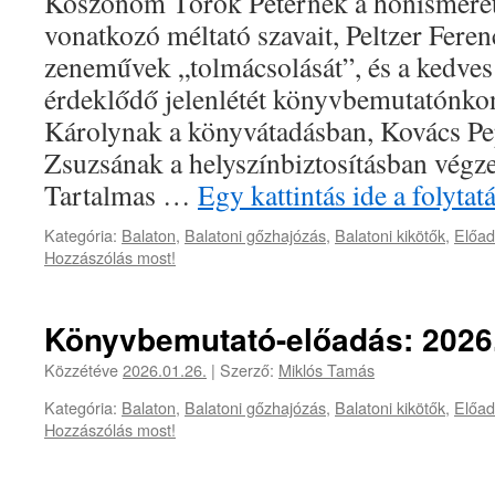
Köszönöm Török Péternek a honismere
vonatkozó méltató szavait, Peltzer Feren
zeneművek „tolmácsolását”, és a kedve
érdeklődő jelenlétét könyvbemutatónko
Károlynak a könyvátadásban, Kovács P
Zsuzsának a helyszínbiztosításban végze
Tartalmas …
Egy kattintás ide a folyt
Kategória:
Balaton
,
Balatoni gőzhajózás
,
Balatoni kikötők
,
Előa
Hozzászólás most!
Könyvbemutató-előadás: 2026.
Közzétéve
2026.01.26.
|
Szerző:
Miklós Tamás
Kategória:
Balaton
,
Balatoni gőzhajózás
,
Balatoni kikötők
,
Előa
Hozzászólás most!