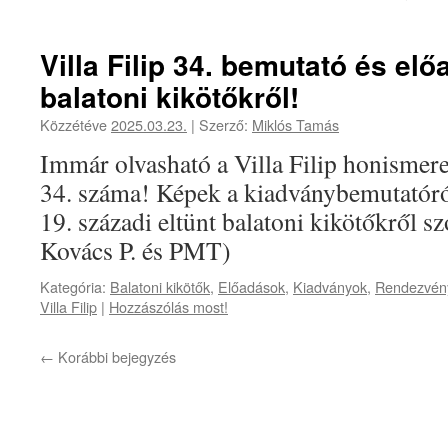
Villa Filip 34. bemutató és elő
balatoni kikötőkről!
Közzétéve
2025.03.23.
|
Szerző:
Miklós Tamás
Immár olvasható a Villa Filip honismere
34. száma! Képek a kiadványbemutatóró
19. századi eltünt balatoni kikötőkről sz
Kovács P. és PMT)
Kategória:
Balatoni kikötők
,
Előadások
,
Kiadványok
,
Rendezvén
Villa Filip
|
Hozzászólás most!
←
Korábbi bejegyzés