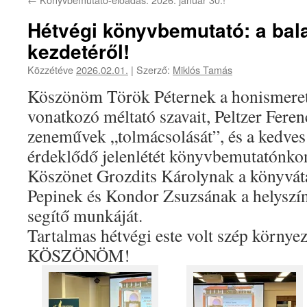
Hétvégi könyvbemutató: a bal
kezdetéről!
Közzétéve
2026.02.01.
|
Szerző:
Miklós Tamás
Köszönöm Török Péternek a honismere
vonatkozó méltató szavait, Peltzer Feren
zeneművek „tolmácsolását”, és a kedve
érdeklődő jelenlétét könyvbemutatónko
Köszönet Grozdits Károlynak a könyvát
Pepinek és Kondor Zsuzsának a helyszín
segítő munkáját.
Tartalmas hétvégi este volt szép környe
KÖSZÖNÖM!