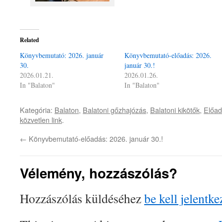
Related
Könyvbemutató: 2026. január
Könyvbemutató-előadás: 2026.
30.
január 30.!
2026.01.21.
2026.01.26.
In "Balaton"
In "Balaton"
Kategória:
Balaton
,
Balatoni gőzhajózás
,
Balatoni kikötők
,
Előa
közvetlen link
.
←
Könyvbemutató-előadás: 2026. január 30.!
Vélemény, hozzászólás?
Hozzászólás küldéséhez
be kell jelentke