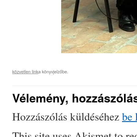
közvetlen link
a könyvjelzőbe.
Vélemény, hozzászólá
Hozzászólás küldéséhez
be 
This site uses Akismet to r