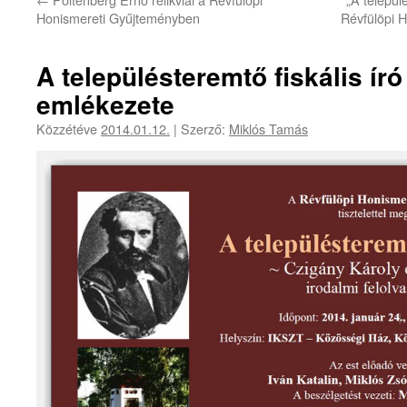
Honismereti Gyűjteményben
Révfülöpi H
A településteremtő fiskális ír
emlékezete
Közzétéve
2014.01.12.
|
Szerző:
Miklós Tamás