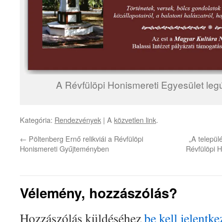
A Révfülöpi Honismereti Egyesület le
Kategória:
Rendezvények
| A
közvetlen link
.
←
Pöltenberg Ernő relikviái a Révfülöpi
„A települ
Honismereti Gyűjteményben
Révfülöpi H
Vélemény, hozzászólás?
Hozzászólás küldéséhez
be kell jelentke