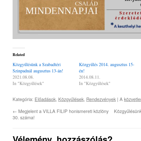
Related
Közgyűlésünk a Szabadtéri
Közgyűlés 2014. augusztus 15-
Szinpadnál augusztus 13-án!
én!
2021.08.08.
2014.08.11.
In "Közgyűlések"
In "Közgyűlések"
Kategória:
Előadások
,
Közgyűlések
,
Rendezvények
| A
közvetle
←
Megjelent a VILLA FILIP honismereti közlöny
Közgyűlésünk
30. száma!
Vélemény, hozzászólás?