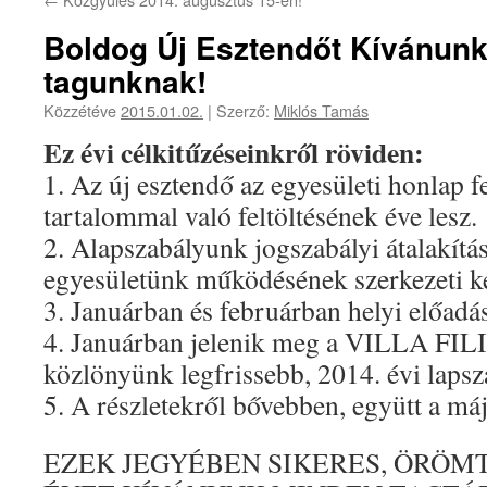
Boldog Új Esztendőt Kívánun
tagunknak!
Közzétéve
2015.01.02.
|
Szerző:
Miklós Tamás
Ez évi célkitűzéseinkről röviden:
1. Az új esztendő az egyesületi honlap fe
tartalommal való feltöltésének éve lesz.
2. Alapszabályunk jogszabályi átalakítá
egyesületünk működésének szerkezeti ke
3. Januárban és februárban helyi előadá
4. Januárban jelenik meg a VILLA FILI
közlönyünk legfrissebb, 2014. évi laps
5. A részletekről bővebben, együtt a m
EZEK JEGYÉBEN SIKERES, ÖRÖM