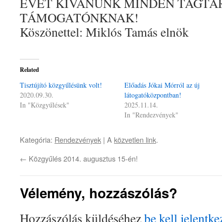
ÉVET KÍVÁNUNK MINDEN TAGTÁ
TÁMOGATÓNKNAK!
Köszönettel: Miklós Tamás elnök
Related
Tisztújító közgyűlésünk volt!
Előadás Jókai Mórról az új
2020.09.30.
látogatóközpontban!
In "Közgyűlések"
2025.11.14.
In "Rendezvények"
Kategória:
Rendezvények
| A
közvetlen link
.
←
Közgyűlés 2014. augusztus 15-én!
Vélemény, hozzászólás?
Hozzászólás küldéséhez
be kell jelentke