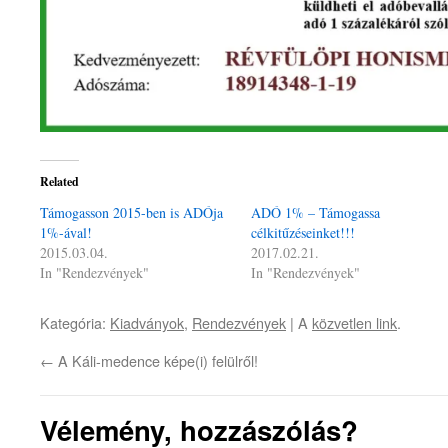
Related
Támogasson 2015-ben is ADÓja
ADÓ 1% – Támogassa
1%-ával!
célkitűzéseinket!!!
2015.03.04.
2017.02.21.
In "Rendezvények"
In "Rendezvények"
Kategória:
Kiadványok
,
Rendezvények
| A
közvetlen link
.
←
A Káli-medence képe(i) felülről!
Vélemény, hozzászólás?