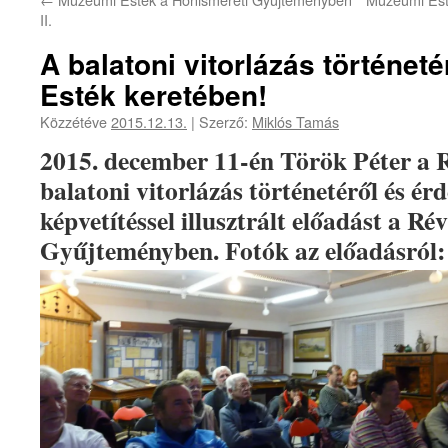
II.
A balatoni vitorlázás történet
Esték keretében!
Közzétéve
2015.12.13.
|
Szerző:
Miklós Tamás
2015. december 11-én Török Péter a R
balatoni vitorlázás történetéről és ér
képvetítéssel illusztrált előadást a R
Gyűjteményben. Fotók az előadásról: