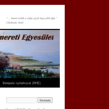
"… innen nyílik a világ egyik legszebb tája."
Cholnoky Jenő
Belépési nyilatkozat (RHE)