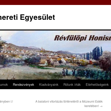
ereti Egyesület
tumok
Rendezvények
Kiadványaink
Rólunk írták
Elérhetőségeink
nyben I.!
A balatoni vitorlázás történetéről a Múzeumi Esték
keretében!
→