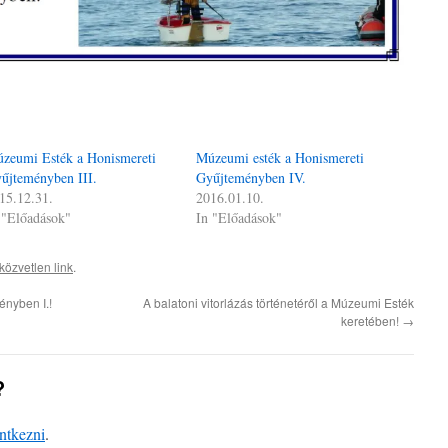
zeumi Esték a Honismereti
Múzeumi esték a Honismereti
űjteményben III.
Gyűjteményben IV.
15.12.31.
2016.01.10.
 "Előadások"
In "Előadások"
közvetlen link
.
nyben I.!
A balatoni vitorlázás történetéről a Múzeumi Esték
keretében!
→
?
entkezni
.