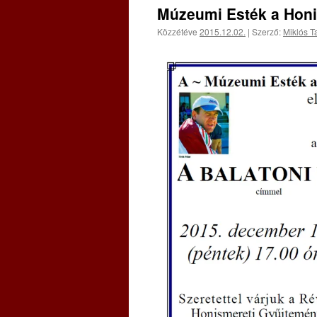
Múzeumi Esték a Honi
Közzétéve
2015.12.02.
|
Szerző:
Miklós 