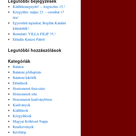
Legutóbbi bejegyzések
Kiállításmegnyitó! – Augusztus 15.!
Közgyűlés: május 23. – szombat 17
óra!
Egyesületi tagunkat, Bogdán Katalint
kitüntették!
Bemutató: VILLA FILIP 35.!
Előadás Kinizsi Pálról
Legutóbbi hozzászólások
Kategóriák
Balaton
Balatoni gőzhajózás
Balatoni kikötők
Előadások
Honismereti finisszázs
Honismereti séta
Honsimereti kiadványbörze
Kiadványok
Kiállítások
Közgyűlések
Magyar Költészet Napja
Rendezvények
Révfülöp