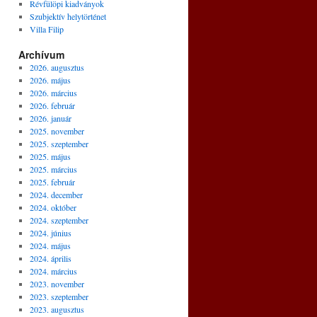
Révfülöpi kiadványok
Szubjektív helytörténet
Villa Filip
Archívum
2026. augusztus
2026. május
2026. március
2026. február
2026. január
2025. november
2025. szeptember
2025. május
2025. március
2025. február
2024. december
2024. október
2024. szeptember
2024. június
2024. május
2024. április
2024. március
2023. november
2023. szeptember
2023. augusztus