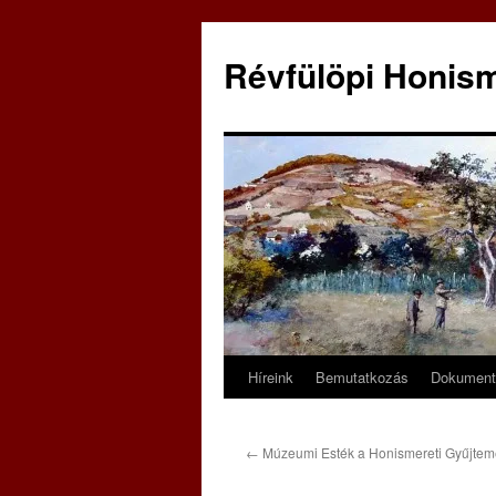
Kilépés
a
Révfülöpi Honism
tartalomba
Híreink
Bemutatkozás
Dokumen
←
Múzeumi Esték a Honismereti Gyűjtemé