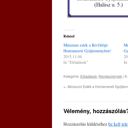
Related
Múzeumi esték a Révfülöpi
Mú
Honismereti Gyűjteményben!
Gy
2015.11.04.
20
In "Előadások"
In
Kategória:
Előadások
,
Rendezvények
| A
←
Múzeumi Esték a Honismereti Gyűjtemé
Vélemény, hozzászólás
Hozzászólás küldéséhez
be kell jel